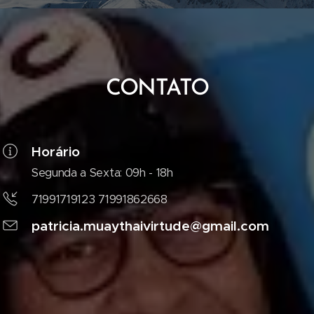
CONTATO
Horário
Segunda a Sexta: 09h - 18h
71991719123 71991862668
patricia.muaythaivirtude@gmail.com